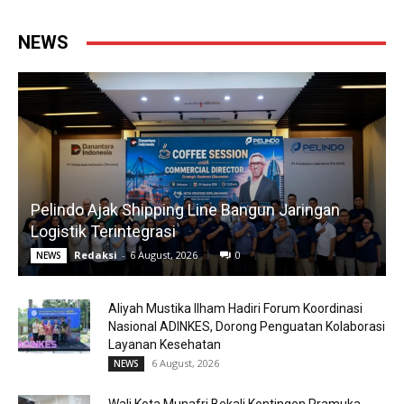
NEWS
Pelindo Ajak Shipping Line Bangun Jaringan
Logistik Terintegrasi
Redaksi
-
6 August, 2026
0
NEWS
Aliyah Mustika Ilham Hadiri Forum Koordinasi
Nasional ADINKES, Dorong Penguatan Kolaborasi
Layanan Kesehatan
6 August, 2026
NEWS
Wali Kota Munafri Bekali Kontingen Pramuka