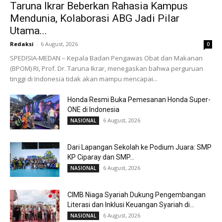
Taruna Ikrar Beberkan Rahasia Kampus
Mendunia, Kolaborasi ABG Jadi Pilar
Utama...
Redaksi
-
6 August, 2026
0
SPEDISIA-MEDAN – Kepala Badan Pengawas Obat dan Makanan
(BPOM) RI, Prof. Dr. Taruna Ikrar, menegaskan bahwa perguruan
tinggi di Indonesia tidak akan mampu mencapai...
Honda Resmi Buka Pemesanan Honda Super-
ONE di Indonesia
6 August, 2026
NASIONAL
Dari Lapangan Sekolah ke Podium Juara: SMP
KP Ciparay dan SMP...
6 August, 2026
NASIONAL
CIMB Niaga Syariah Dukung Pengembangan
Literasi dan Inklusi Keuangan Syariah di...
6 August, 2026
NASIONAL