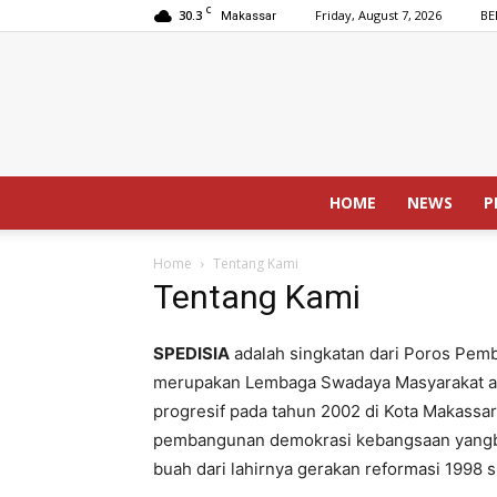
C
30.3
Friday, August 7, 2026
BE
Makassar
HOME
NEWS
P
Home
Tentang Kami
Tentang Kami
SPEDISIA
adalah singkatan dari Poros Pem
merupakan Lembaga Swadaya Masyarakat at
progresif pada tahun 2002 di Kota Makassar
pembangunan demokrasi kebangsaan yangb
buah dari lahirnya gerakan reformasi 1998 s