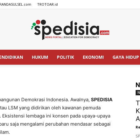
RANDASULSEL.com
TROTOAR.id
ENDIDIKAN
HUKUM
POLITIK
EKONOMI
GAYA HIDUP
SPEDISIA.com
N
N
bangunan Demokrasi Indonesia. Awalnya,
SPEDISIA
T
au LSM yang didirikan oleh kawanan pemuda
K
. Eksistensi lembaga ini konsen pada upaya-upaya
A
aru saja mengalami perubahan mendasar sebagai
Re
ilam.
SP