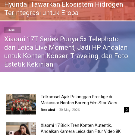
Hyundai Tawarkan Ekosistem Hidrogen
Terintegrasi untuk Eropa
GADGET
Xiaomi 17T Series Punya 5x Telephoto
dan Leica Live Moment, Jadi HP Andalan
untuk Konten Konser, Traveling, dan Foto
Estetik Kekinian
Telkomsel Ajak Pelanggan Prestige di
Makassar Nonton Bareng Film Star Wars
Redaksi
-
30 May, 2026
0
Xiaomi 17 Bidik Tren Konten Autentik,
Andalkan Kamera Leica dan Fitur Video 8K