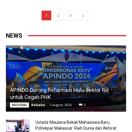
1
2
3
NEWS
APINDO Dorong Reformasi Hulu Sektor Riil
untuk Cegah PHK
Redaksi
-
5 August, 2026
0
NASIONAL
Ustadz Maulana Bekali Mahasiswa Baru
Poltekpar Makassar: Raih Dunia dan Akhirat