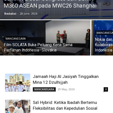
M360 ASEAN pada MWC26 Shanghai
Redaksi
-
28 June, 2026
MANCANEG
Nokia dan
MANCANEGARA
Film SOLATA Buka Peluang Kerja Sama
Kolaboras
Perfilman Indonesia–Slovakia
Indonesia
Jamaah Haji Al Jasiyah Tinggalkan
Mina 12 Dzulhijjah
29 May, 2026
MANCANEGARA
0
Sa’i Hybrid: Ketika Ibadah Bertemu
Fleksibilitas dan Kepedulian Sosial