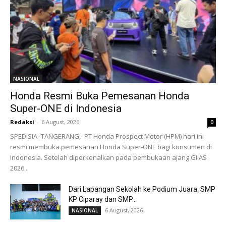
NASIONAL
Honda Resmi Buka Pemesanan Honda
Super-ONE di Indonesia
Redaksi
-
6 August, 2026
0
SPEDISIA–TANGERANG,- PT Honda Prospect Motor (HPM) hari ini
resmi membuka pemesanan Honda Super-ONE bagi konsumen di
Indonesia. Setelah diperkenalkan pada pembukaan ajang GIIAS
2026...
Dari Lapangan Sekolah ke Podium Juara: SMP
KP Ciparay dan SMP...
6 August, 2026
NASIONAL