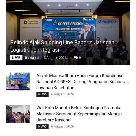
Pelindo Ajak Shipping Line Bangun Jaringan
Logistik Terintegrasi
Redaksi
-
6 August, 2026
0
NEWS
Aliyah Mustika Ilham Hadiri Forum Koordinasi
Nasional ADINKES, Dorong Penguatan Kolaborasi
Layanan Kesehatan
6 August, 2026
NEWS
Wali Kota Munafri Bekali Kontingen Pramuka
Makassar Semangat Kepemimpinan Menuju
Jambore Nasional
6 August, 2026
NEWS