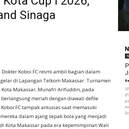
 Kota Cup I 2026,
and Sinaga
N
N
P
Dokter Koboi FC resmi ambil bagian dalam
J
digelar di Lapangan Telkom Makassar. Turnamen
Re
i Kota Makassar, Munafri Arifuddin, pada
SP
(P
berlangsung meriah dengan diawali defile
pa
er Koboi FC tampak antusias saat memasuki
me
Di
 mereka dalam ajang sepak bola yang menjadi
 di Kota Makassar pada era kepemimpinan Wali