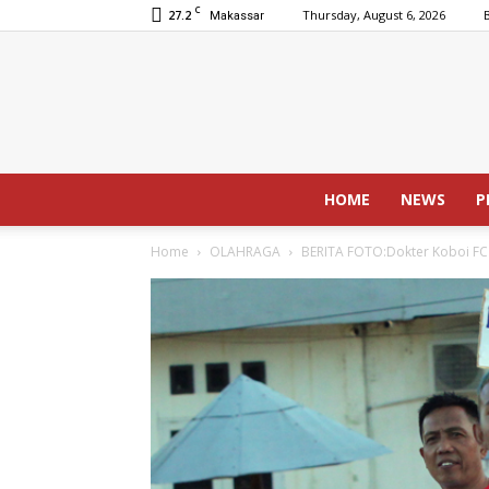
C
27.2
Thursday, August 6, 2026
Makassar
HOME
NEWS
P
Home
OLAHRAGA
BERITA FOTO:Dokter Koboi FC A