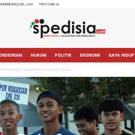
BERANDASULSEL.com
TROTOAR.id
ENDIDIKAN
HUKUM
POLITIK
EKONOMI
GAYA HIDUP
SPEDISIA.com
mbil Bagian pada Wali Kota Cup I 2026,...