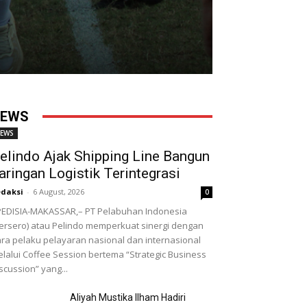
EWS
EWS
elindo Ajak Shipping Line Bangun
aringan Logistik Terintegrasi
daksi
-
6 August, 2026
0
EDISIA-MAKASSAR,– PT Pelabuhan Indonesia
ersero) atau Pelindo memperkuat sinergi dengan
ra pelaku pelayaran nasional dan internasional
lalui Coffee Session bertema “Strategic Business
scussion” yang...
Aliyah Mustika Ilham Hadiri