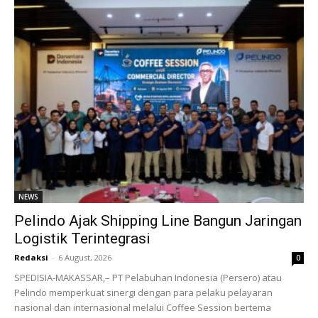
NEWS
Pelindo Ajak Shipping Line Bangun Jaringan
Logistik Terintegrasi
Redaksi
-
6 August, 2026
0
SPEDISIA-MAKASSAR,– PT Pelabuhan Indonesia (Persero) atau
Pelindo memperkuat sinergi dengan para pelaku pelayaran
nasional dan internasional melalui Coffee Session bertema