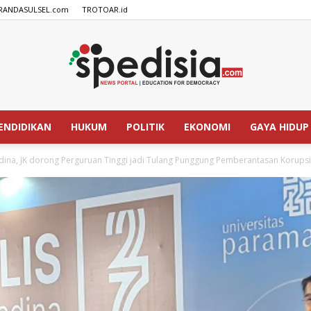
RANDASULSEL.com
TROTOAR.id
ENDIDIKAN
HUKUM
POLITIK
EKONOMI
GAYA HIDUP
SPEDISIA.com
dina, JK dorong Perguruan Tinggi jadi Tulang Punggung Pemberantasan Korupsi