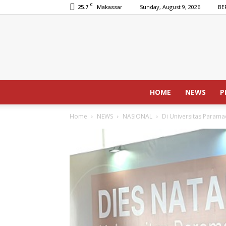
C
25.7
Sunday, August 9, 2026
BE
Makassar
HOME
NEWS
P
Home
NEWS
NASIONAL
Di Universitas Parama