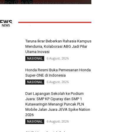
MPCI Peduli Berkolaborasi dengan
Polsek Tallo Salurkan Bantuan untuk
Korban Kebakaran
EWS
Redaksi
-
9 August, 2026
0
NEWS
Taruna Ikrar Beberkan Rahasia Kampus
Mendunia, Kolaborasi ABG Jadi Pilar
Utama Inovasi
6 August, 2026
NASIONAL
Honda Resmi Buka Pemesanan Honda
Super-ONE di Indonesia
6 August, 2026
NASIONAL
Dari Lapangan Sekolah ke Podium
Juara: SMP KP Ciparay dan SMP 1
Kutawaringin Menangi Puncak PLN
Mobile Jalan Juara JEVA Spike Nation
2026
6 August, 2026
NASIONAL