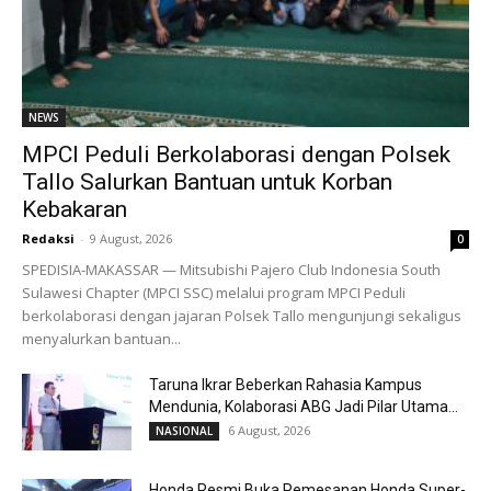
NEWS
MPCI Peduli Berkolaborasi dengan Polsek
Tallo Salurkan Bantuan untuk Korban
Kebakaran
Redaksi
-
9 August, 2026
0
SPEDISIA-MAKASSAR — Mitsubishi Pajero Club Indonesia South
Sulawesi Chapter (MPCI SSC) melalui program MPCI Peduli
berkolaborasi dengan jajaran Polsek Tallo mengunjungi sekaligus
menyalurkan bantuan...
Taruna Ikrar Beberkan Rahasia Kampus
Mendunia, Kolaborasi ABG Jadi Pilar Utama...
6 August, 2026
NASIONAL
Honda Resmi Buka Pemesanan Honda Super-