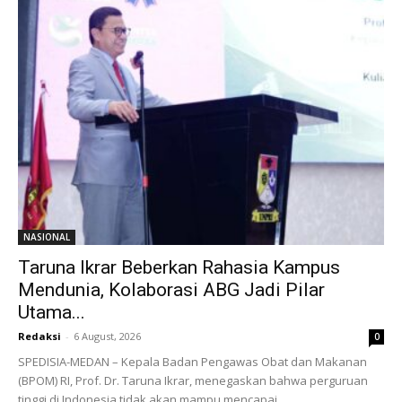
NASIONAL
Taruna Ikrar Beberkan Rahasia Kampus
Mendunia, Kolaborasi ABG Jadi Pilar
Utama...
Redaksi
-
6 August, 2026
0
SPEDISIA-MEDAN – Kepala Badan Pengawas Obat dan Makanan
(BPOM) RI, Prof. Dr. Taruna Ikrar, menegaskan bahwa perguruan
tinggi di Indonesia tidak akan mampu mencapai...