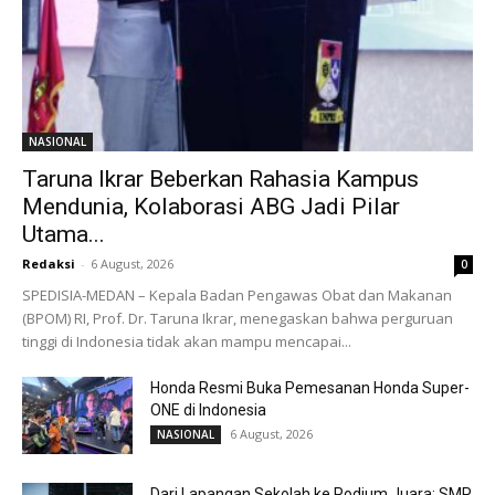
NASIONAL
Taruna Ikrar Beberkan Rahasia Kampus
Mendunia, Kolaborasi ABG Jadi Pilar
Utama...
Redaksi
-
6 August, 2026
0
SPEDISIA-MEDAN – Kepala Badan Pengawas Obat dan Makanan
(BPOM) RI, Prof. Dr. Taruna Ikrar, menegaskan bahwa perguruan
tinggi di Indonesia tidak akan mampu mencapai...
Honda Resmi Buka Pemesanan Honda Super-
ONE di Indonesia
6 August, 2026
NASIONAL
Dari Lapangan Sekolah ke Podium Juara: SMP