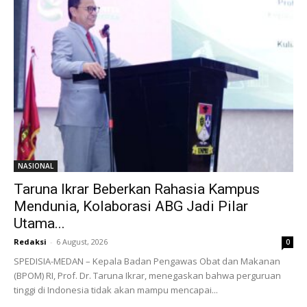
NASIONAL
Taruna Ikrar Beberkan Rahasia Kampus
Mendunia, Kolaborasi ABG Jadi Pilar
Utama...
Redaksi
-
6 August, 2026
0
SPEDISIA-MEDAN – Kepala Badan Pengawas Obat dan Makanan
(BPOM) RI, Prof. Dr. Taruna Ikrar, menegaskan bahwa perguruan
tinggi di Indonesia tidak akan mampu mencapai...