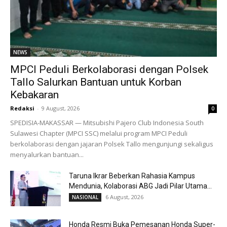
NEWS
MPCI Peduli Berkolaborasi dengan Polsek
Tallo Salurkan Bantuan untuk Korban
Kebakaran
Redaksi
-
9 August, 2026
0
SPEDISIA-MAKASSAR — Mitsubishi Pajero Club Indonesia South
Sulawesi Chapter (MPCI SSC) melalui program MPCI Peduli
berkolaborasi dengan jajaran Polsek Tallo mengunjungi sekaligus
menyalurkan bantuan...
Taruna Ikrar Beberkan Rahasia Kampus
Mendunia, Kolaborasi ABG Jadi Pilar Utama...
6 August, 2026
NASIONAL
Honda Resmi Buka Pemesanan Honda Super-