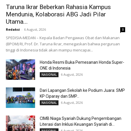
Taruna Ikrar Beberkan Rahasia Kampus
Mendunia, Kolaborasi ABG Jadi Pilar
Utama...
Redaksi
-
6 August, 2026
0
SPEDISIA-MEDAN – Kepala Badan Pengawas Obat dan Makanan
(BPOM) RI, Prof. Dr. Taruna Ikrar, menegaskan bahwa perguruan
tinggi di Indonesia tidak akan mampu mencapai...
Honda Resmi Buka Pemesanan Honda Super-
ONE di Indonesia
6 August, 2026
NASIONAL
Dari Lapangan Sekolah ke Podium Juara: SMP
KP Ciparay dan SMP...
6 August, 2026
NASIONAL
CIMB Niaga Syariah Dukung Pengembangan
Literasi dan Inklusi Keuangan Syariah di...
6 August, 2026
NASIONAL