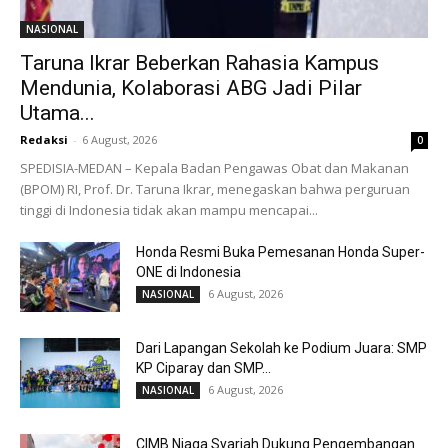
NASIONAL
Taruna Ikrar Beberkan Rahasia Kampus
Mendunia, Kolaborasi ABG Jadi Pilar
Utama...
Redaksi
-
6 August, 2026
0
SPEDISIA-MEDAN – Kepala Badan Pengawas Obat dan Makanan
(BPOM) RI, Prof. Dr. Taruna Ikrar, menegaskan bahwa perguruan
tinggi di Indonesia tidak akan mampu mencapai...
Honda Resmi Buka Pemesanan Honda Super-
ONE di Indonesia
6 August, 2026
NASIONAL
Dari Lapangan Sekolah ke Podium Juara: SMP
KP Ciparay dan SMP...
6 August, 2026
NASIONAL
CIMB Niaga Syariah Dukung Pengembangan