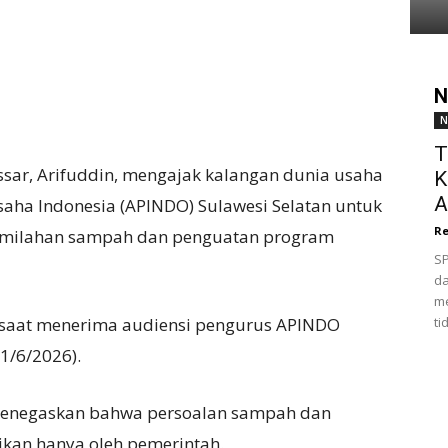
N
N
T
sar, Arifuddin, mengajak kalangan dunia usaha
K
A
aha Indonesia (APINDO) Sulawesi Selatan untuk
Re
emilahan sampah dan penguatan program
SP
da
me
 saat menerima audiensi pengurus APINDO
ti
11/6/2026).
menegaskan bahwa persoalan sampah dan
ikan hanya oleh pemerintah.