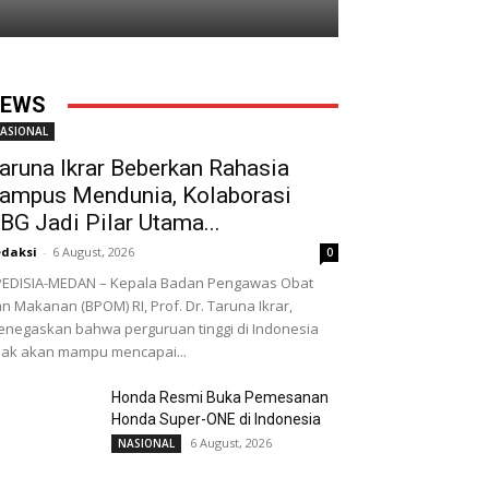
EWS
ASIONAL
aruna Ikrar Beberkan Rahasia
ampus Mendunia, Kolaborasi
BG Jadi Pilar Utama...
daksi
-
6 August, 2026
0
EDISIA-MEDAN – Kepala Badan Pengawas Obat
n Makanan (BPOM) RI, Prof. Dr. Taruna Ikrar,
negaskan bahwa perguruan tinggi di Indonesia
dak akan mampu mencapai...
Honda Resmi Buka Pemesanan
Honda Super-ONE di Indonesia
6 August, 2026
NASIONAL