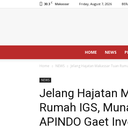
C
30.3
Friday, August 7, 2026
BER
Makassar
HOME
NEWS
P
Home
NEWS
Jelang Hajatan Makassar Tuan Ruma
NEWS
Jelang Hajatan 
Rumah IGS, Muna
APINDO Gaet Inv