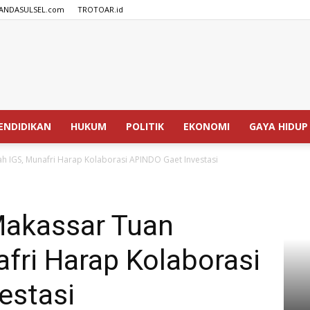
ANDASULSEL.com
TROTOAR.id
SPEDISIA.com
ENDIDIKAN
HUKUM
POLITIK
EKONOMI
GAYA HIDUP
h IGS, Munafri Harap Kolaborasi APINDO Gaet Investasi
Makassar Tuan
fri Harap Kolaborasi
estasi