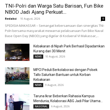
TNI-Polri dan Warga Satu Barisan, Fun Bike
NBOD Jadi Ajang Perkuat...
Redaksi
-
10 August, 2026
0
SPEDISIA-MAKASSAR – Semangat kebersamaan dan sinergitas TNI-
Polri bersama masyarakat mewarnai pelaksanaan Fun Bike Naval
Base Open Day (NBOD) yang digelar di Kodaeral VI Makassar,...
Kebakaran di Nipah Park Berhasil Dipadamkan
Kurang dari 30 Menit
10 August, 2026
NEWS
MPCI Peduli Berkolaborasi dengan Polsek
Tallo Salurkan Bantuan untuk Korban
Kebakaran
9 August, 2026
NEWS
Taruna Ikrar Beberkan Rahasia Kampus
Mendunia, Kolaborasi ABG Jadi Pilar Utama...
6 August, 2026
NASIONAL