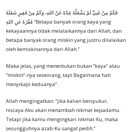
فَكَمْ مِنْ غَنِيٍّ لَمْ يَشْغَلْهُ غِنَاهُ عَنْ اللهِ، وَكَمْ مِنْ فَقِيرٍ شَغَلَهُ
فَقْرُهُ عَنِ اللهِ “Betapa banyak orang kaya yang
kekayaannya tidak melalaikannya dari Allah, dan
betapa banyak orang miskin yang justru dilalaikan
oleh kemiskinannya dari Allah.”
Maka jelas, yang menentukan bukan “kaya” atau
“miskin”-nya seseorang, tapi Bagaimana hati
menyikapi keduanya”.
Allah mengingatkan: “jika kalian bersyukur,
niscaya Aku akan menambah nikmat kepadamu.
Tetapi jika kamu mengingkari nikmat-Ku, maka
sesungguhnya azab-Ku sangat pedih.”