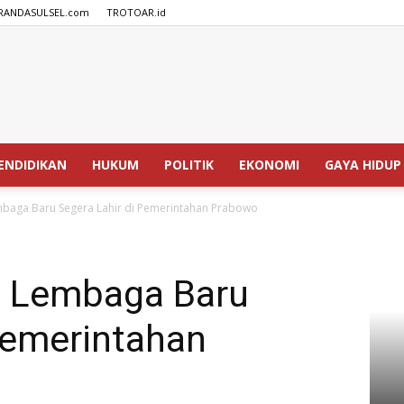
RANDASULSEL.com
TROTOAR.id
SPEDISIA.com
ENDIDIKAN
HUKUM
POLITIK
EKONOMI
GAYA HIDUP
baga Baru Segera Lahir di Pemerintahan Prabowo
n Lembaga Baru
Pemerintahan