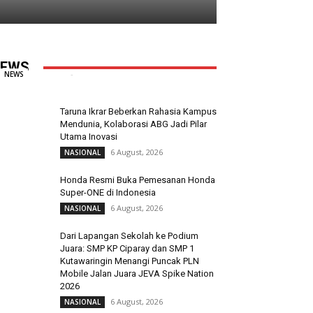
MPCI Peduli Berkolaborasi dengan
Polsek Tallo Salurkan Bantuan untuk
Korban Kebakaran
EWS
Redaksi
-
9 August, 2026
0
NEWS
Taruna Ikrar Beberkan Rahasia Kampus
Mendunia, Kolaborasi ABG Jadi Pilar
Utama Inovasi
6 August, 2026
NASIONAL
Honda Resmi Buka Pemesanan Honda
Super-ONE di Indonesia
6 August, 2026
NASIONAL
Dari Lapangan Sekolah ke Podium
Juara: SMP KP Ciparay dan SMP 1
Kutawaringin Menangi Puncak PLN
Mobile Jalan Juara JEVA Spike Nation
2026
6 August, 2026
NASIONAL