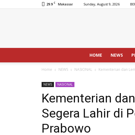
C
29.9
Sunday, August 9, 2026
BE
Makassar
HOME
NEWS
P
Home
NEWS
NASIONAL
Kementerian dan Lem
NEWS
NASIONAL
Kementerian da
Segera Lahir di 
Prabowo