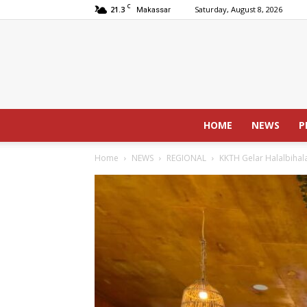
C
21.3
Saturday, August 8, 2026
Makassar
HOME
NEWS
P
Home
NEWS
REGIONAL
KKTH Gelar Halalbihala