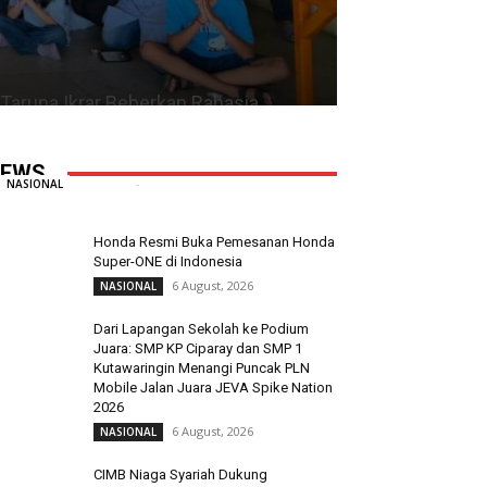
Taruna Ikrar Beberkan Rahasia
Kampus Mendunia, Kolaborasi ABG
Jadi Pilar Utama Inovasi
EWS
Redaksi
-
6 August, 2026
0
NASIONAL
Honda Resmi Buka Pemesanan Honda
Super-ONE di Indonesia
6 August, 2026
NASIONAL
Dari Lapangan Sekolah ke Podium
Juara: SMP KP Ciparay dan SMP 1
Kutawaringin Menangi Puncak PLN
Mobile Jalan Juara JEVA Spike Nation
2026
6 August, 2026
NASIONAL
CIMB Niaga Syariah Dukung