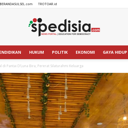
BERANDASULSEL.com
TROTOAR.id
ENDIDIKAN
HUKUM
POLITIK
EKONOMI
GAYA HIDUP
SPEDISIA.com
l di Pantai D’Luna Bira, Pererat Silaturahmi Keluarga