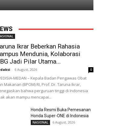
EWS
ASIONAL
aruna Ikrar Beberkan Rahasia
ampus Mendunia, Kolaborasi
BG Jadi Pilar Utama...
daksi
-
6 August, 2026
0
EDISIA-MEDAN – Kepala Badan Pengawas Obat
n Makanan (BPOM) RI, Prof. Dr. Taruna Ikrar,
negaskan bahwa perguruan tinggi di Indonesia
dak akan mampu mencapai...
Honda Resmi Buka Pemesanan
Honda Super-ONE di Indonesia
6 August, 2026
NASIONAL