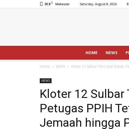
C
30.8
Saturday, August 8, 2026
B
Makassar
HOME
NEWS
P
Home
NEWS
Kloter 12 Sulbar Tiba Saat Subuh, P
NEWS
Kloter 12 Sulbar
Petugas PPIH Te
Jemaah hingga P