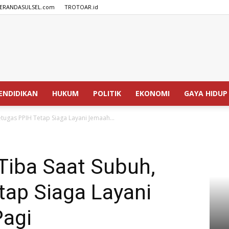
ERANDASULSEL.com
TROTOAR.id
SPEDISIA.com
ENDIDIKAN
HUKUM
POLITIK
EKONOMI
GAYA HIDUP
etugas PPIH Tetap Siaga Layani Jemaah...
 Tiba Saat Subuh,
tap Siaga Layani
agi