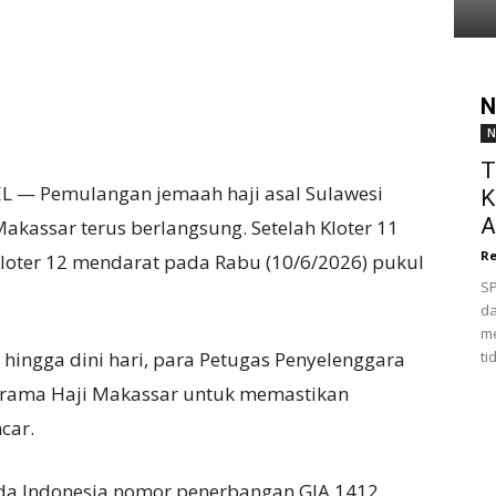
N
N
T
— Pemulangan jemaah haji asal Sulawesi
K
A
kassar terus berlangsung. Setelah Kloter 11
Re
 Kloter 12 mendarat pada Rabu (10/6/2026) pukul
SP
da
me
hingga dini hari, para Petugas Penyelenggara
ti
 Asrama Haji Makassar untuk memastikan
car.
da Indonesia nomor penerbangan GIA 1412