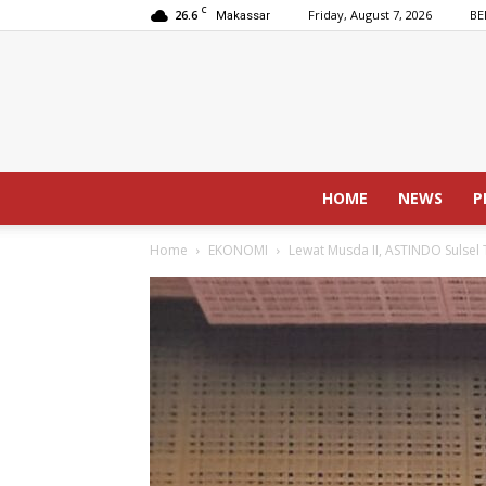
C
26.6
Friday, August 7, 2026
BE
Makassar
HOME
NEWS
P
Home
EKONOMI
Lewat Musda II, ASTINDO Sulse