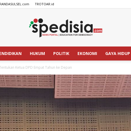
RANDASULSEL.com
TROTOAR.id
ENDIDIKAN
HUKUM
POLITIK
EKONOMI
GAYA HIDUP
SPEDISIA.com
l Tentukan Ketua DPD Empat Tahun ke Depan