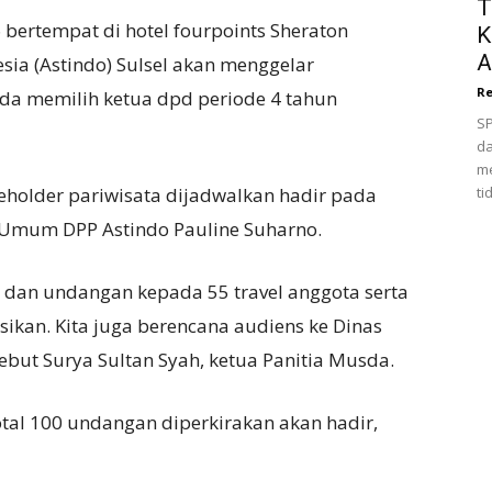
T
bertempat di hotel fourpoints Sheraton
K
A
esia (Astindo) Sulsel akan menggelar
Re
a memilih ketua dpd periode 4 tahun
SP
da
me
keholder pariwisata dijadwalkan hadir pada
ti
a Umum DPP Astindo Pauline Suharno.
 dan undangan kepada 55 travel anggota serta
sikan. Kita juga berencana audiens ke Dinas
sebut Surya Sultan Syah, ketua Panitia Musda.
otal 100 undangan diperkirakan akan hadir,