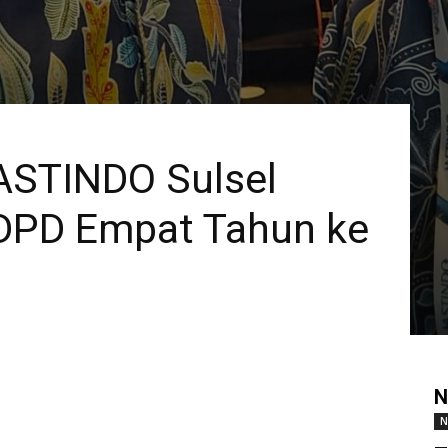
 ASTINDO Sulsel
DPD Empat Tahun ke
N
N