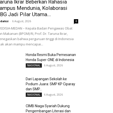
aruna Ikrar Beberkan Rahasia
ampus Mendunia, Kolaborasi
BG Jadi Pilar Utama...
daksi
-
6 August, 2026
0
EDISIA-MEDAN – Kepala Badan Pengawas Obat
n Makanan (BPOM) RI, Prof. Dr. Taruna Ikrar,
negaskan bahwa perguruan tinggi di Indonesia
dak akan mampu mencapai...
Honda Resmi Buka Pemesanan
Honda Super-ONE di Indonesia
6 August, 2026
NASIONAL
Dari Lapangan Sekolah ke
Podium Juara: SMP KP Ciparay
dan SMP...
6 August, 2026
NASIONAL
CIMB Niaga Syariah Dukung
Pengembangan Literasi dan