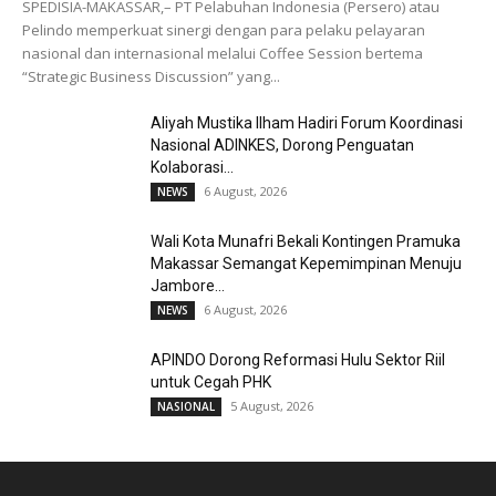
SPEDISIA-MAKASSAR,– PT Pelabuhan Indonesia (Persero) atau
Pelindo memperkuat sinergi dengan para pelaku pelayaran
nasional dan internasional melalui Coffee Session bertema
“Strategic Business Discussion” yang...
Aliyah Mustika Ilham Hadiri Forum Koordinasi
Nasional ADINKES, Dorong Penguatan
Kolaborasi...
6 August, 2026
NEWS
Wali Kota Munafri Bekali Kontingen Pramuka
Makassar Semangat Kepemimpinan Menuju
Jambore...
6 August, 2026
NEWS
APINDO Dorong Reformasi Hulu Sektor Riil
untuk Cegah PHK
5 August, 2026
NASIONAL