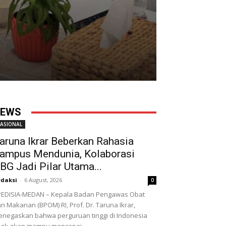
EWS
ASIONAL
aruna Ikrar Beberkan Rahasia
ampus Mendunia, Kolaborasi
BG Jadi Pilar Utama...
daksi
-
6 August, 2026
0
EDISIA-MEDAN – Kepala Badan Pengawas Obat
n Makanan (BPOM) RI, Prof. Dr. Taruna Ikrar,
negaskan bahwa perguruan tinggi di Indonesia