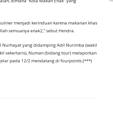
alan, dimana “Kota Makan Enak” yang
ti
n kuliner menjadi kerinduan karena makanan khas
lah semuanya enak2,” sebut Hendra.
el Nurhayat yang didamping Adil Nurimba (wakil
wakil sekertaris), Numan (bidang tour) melaporkan
elar pada 12/2 mendatang di fourpoints.(***)