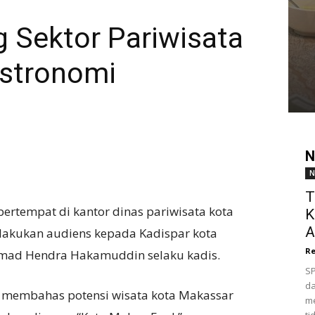
 Sektor Pariwisata
stronomi
N
N
T
ertempat di kantor dinas pariwisata kota
K
A
lakukan audiens kepada Kadispar kota
Re
hmad Hendra Hakamuddin selaku kadis.
SP
da
i membahas potensi wisata kota Makassar
me