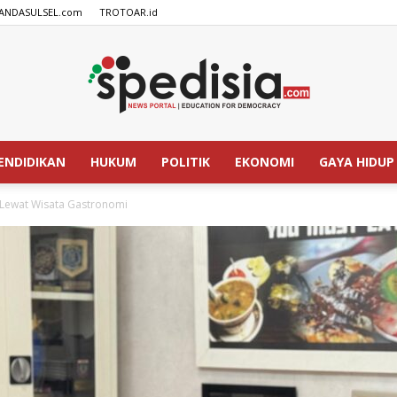
ANDASULSEL.com
TROTOAR.id
ENDIDIKAN
HUKUM
POLITIK
EKONOMI
GAYA HIDUP
SPEDISIA.com
 Lewat Wisata Gastronomi