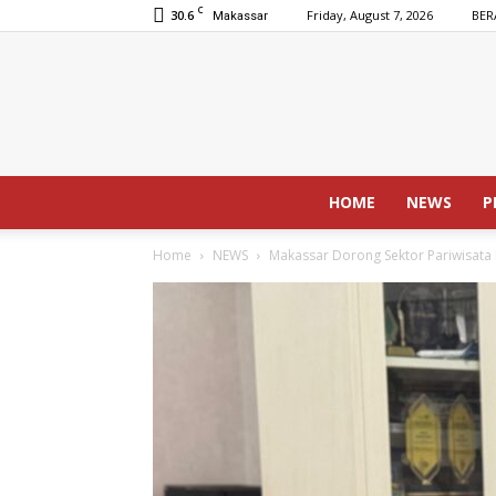
C
30.6
Friday, August 7, 2026
BER
Makassar
HOME
NEWS
P
Home
NEWS
Makassar Dorong Sektor Pariwisata