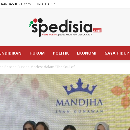
ERANDASULSEL.com
TROTOAR.id
ENDIDIKAN
HUKUM
POLITIK
EKONOMI
GAYA HIDUP
SPEDISIA.com
n Pesona Busana Modest dalam “The Soul of...