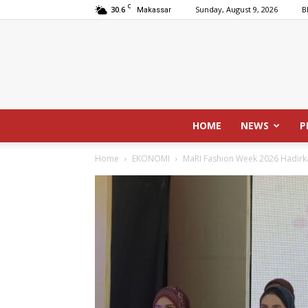
C
30.6
Sunday, August 9, 2026
B
Makassar
HOME
NEWS
P
Home
EKONOMI
MaRI Fashion Week 2026 Hadirka