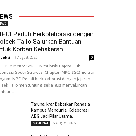
EWS
EWS
PCI Peduli Berkolaborasi dengan
olsek Tallo Salurkan Bantuan
ntuk Korban Kebakaran
daksi
-
9 August, 2026
0
EDISIA-MAKASSAR — Mitsubishi Pajero Club
donesia South Sulawesi Chapter (MPCI SSC) melalui
ogram MPCI Peduli berkolaborasi dengan jajaran
lsek Tallo mengunjungi sekaligus menyalurkan
ntuan...
Taruna Ikrar Beberkan Rahasia
Kampus Mendunia, Kolaborasi
ABG Jadi Pilar Utama...
6 August, 2026
NASIONAL