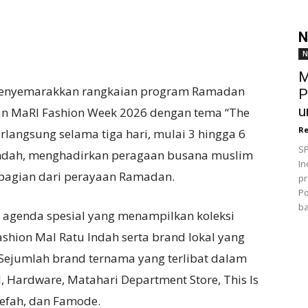
N
N
M
enyemarakkan rangkaian program Ramadan
P
u
kan MaRI Fashion Week 2026 dengan tema “The
Re
rlangsung selama tiga hari, mulai 3 hingga 6
SP
Indah, menghadirkan peragaan busana muslim
In
 bagian dari perayaan Ramadan.
pr
Po
ba
 agenda spesial yang menampilkan koleksi
shion Mal Ratu Indah serta brand lokal yang
ejumlah brand ternama yang terlibat dalam
l, Hardware, Matahari Department Store, This Is
refah, dan Famode.