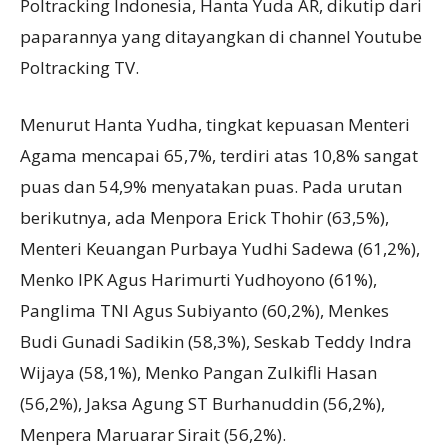
Poltracking Indonesia, Hanta Yuda AR, dikutip dari
paparannya yang ditayangkan di channel Youtube
Poltracking TV.
Menurut Hanta Yudha, tingkat kepuasan Menteri
Agama mencapai 65,7%, terdiri atas 10,8% sangat
puas dan 54,9% menyatakan puas. Pada urutan
berikutnya, ada Menpora Erick Thohir (63,5%),
Menteri Keuangan Purbaya Yudhi Sadewa (61,2%),
Menko IPK Agus Harimurti Yudhoyono (61%),
Panglima TNI Agus Subiyanto (60,2%), Menkes
Budi Gunadi Sadikin (58,3%), Seskab Teddy Indra
Wijaya (58,1%), Menko Pangan Zulkifli Hasan
(56,2%), Jaksa Agung ST Burhanuddin (56,2%),
Menpera Maruarar Sirait (56,2%).