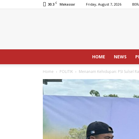
C
30.3
Friday, August 7, 2026
BER
Makassar
HOME
NEWS
P
Home
POLITIK
Menanam Kehidupan: PSI Sulsel R