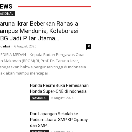
EWS
ASIONAL
aruna Ikrar Beberkan Rahasia
ampus Mendunia, Kolaborasi
BG Jadi Pilar Utama...
daksi
-
6 August, 2026
0
EDISIA-MEDAN – Kepala Badan Pengawas Obat
n Makanan (BPOM) RI, Prof. Dr. Taruna Ikrar,
negaskan bahwa perguruan tinggi di Indonesia
dak akan mampu mencapai...
Honda Resmi Buka Pemesanan
Honda Super-ONE di Indonesia
6 August, 2026
NASIONAL
Dari Lapangan Sekolah ke
Podium Juara: SMP KP Ciparay
dan SMP...
6 August, 2026