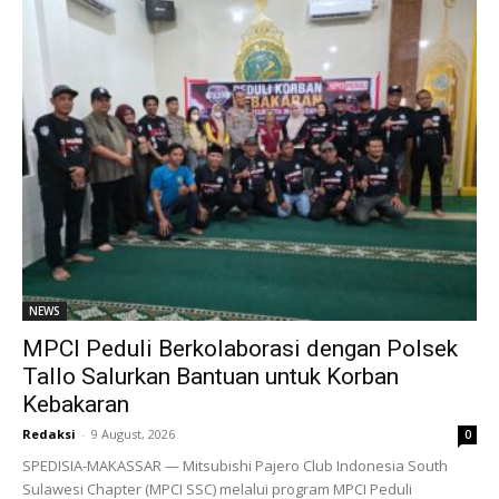
NEWS
MPCI Peduli Berkolaborasi dengan Polsek
Tallo Salurkan Bantuan untuk Korban
Kebakaran
Redaksi
-
9 August, 2026
0
SPEDISIA-MAKASSAR — Mitsubishi Pajero Club Indonesia South
Sulawesi Chapter (MPCI SSC) melalui program MPCI Peduli