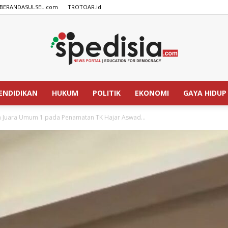
BERANDASULSEL.com
TROTOAR.id
ENDIDIKAN
HUKUM
POLITIK
EKONOMI
GAYA HIDUP
SPEDISIA.com
h Juara Umum 1 pada Penamatan TK Hajar Aswad...