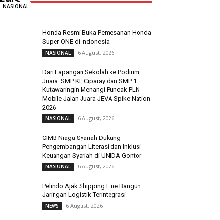
EWS
Redaksi
-
6 August, 2026
0
NASIONAL
Honda Resmi Buka Pemesanan Honda
Super-ONE di Indonesia
6 August, 2026
NASIONAL
Dari Lapangan Sekolah ke Podium
Juara: SMP KP Ciparay dan SMP 1
Kutawaringin Menangi Puncak PLN
Mobile Jalan Juara JEVA Spike Nation
2026
6 August, 2026
NASIONAL
CIMB Niaga Syariah Dukung
Pengembangan Literasi dan Inklusi
Keuangan Syariah di UNIDA Gontor
6 August, 2026
NASIONAL
Pelindo Ajak Shipping Line Bangun
Jaringan Logistik Terintegrasi
6 August, 2026
NEWS