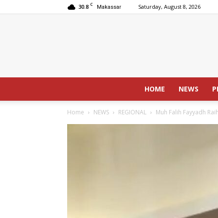
C
30.8
Saturday, August 8, 2026
Makassar
HOME
NEWS
P
Home
NEWS
REGIONAL
Muh Falih Fayyadh Rai