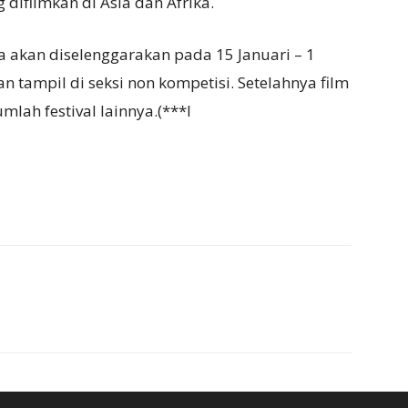
 difilmkan di Asia dan Afrika.
a akan diselenggarakan pada 15 Januari – 1
n tampil di seksi non kompetisi. Setelahnya film
lah festival lainnya.(***l