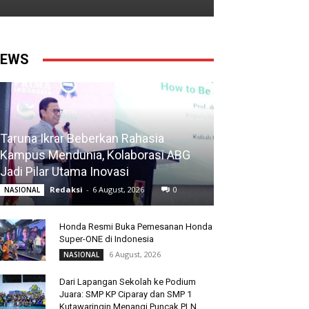
EWS
Taruna Ikrar Beberkan Rahasia
Kampus Mendunia, Kolaborasi ABG
Jadi Pilar Utama Inovasi
Redaksi
-
6 August, 2026
0
NASIONAL
Honda Resmi Buka Pemesanan Honda
Super-ONE di Indonesia
6 August, 2026
NASIONAL
Dari Lapangan Sekolah ke Podium
Juara: SMP KP Ciparay dan SMP 1
Kutawaringin Menangi Puncak PLN