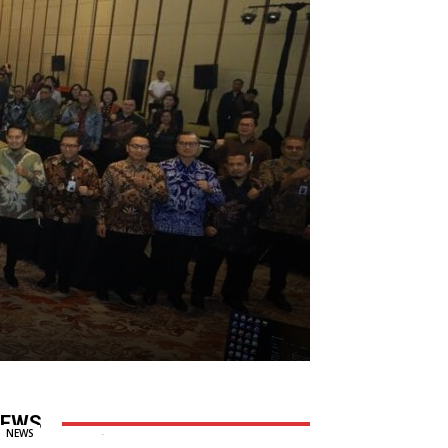
Pelindo Ajak Shipping Line Bangun
Jaringan Logistik Terintegrasi
EWS
Redaksi
-
6 August, 2026
0
NEWS