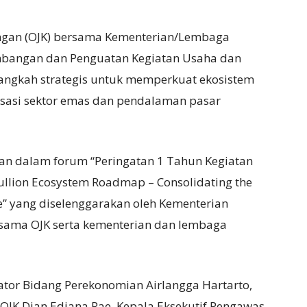
angan (OJK) bersama Kementerian/Lembaga
bangan dan Penguatan Kegiatan Usaha dan
langkah strategis untuk memperkuat ekosistem
risasi sektor emas dan pendalaman pasar
an dalam forum “Peringatan 1 Tahun Kegiatan
ullion Ecosystem Roadmap – Consolidating the
se” yang diselenggarakan oleh Kementerian
sama OJK serta kementerian dan lembaga
ator Bidang Perekonomian Airlangga Hartarto,
OJK Dian Ediana Rae, Kepala Eksekutif Pengawas