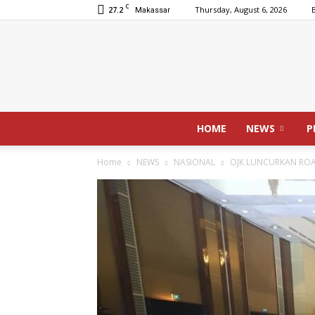
C
27.2
Thursday, August 6, 2026
Makassar
HOME
NEWS
P
Home
NEWS
NASIONAL
OJK LUNCURKAN ROA