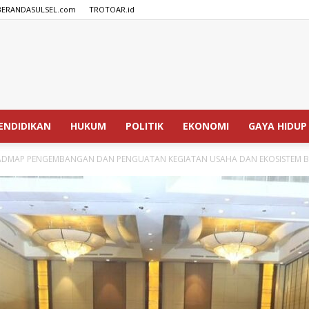
BERANDASULSEL.com
TROTOAR.id
SPEDISIA.com
ENDIDIKAN
HUKUM
POLITIK
EKONOMI
GAYA HIDUP
DMAP PENGEMBANGAN DAN PENGUATAN KEGIATAN USAHA DAN EKOSISTEM B