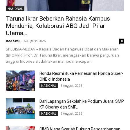
NASIONAL
Taruna Ikrar Beberkan Rahasia Kampus
Mendunia, Kolaborasi ABG Jadi Pilar
Utama...
Redaksi
-
6 August, 2026
0
SPEDISIA-MEDAN – Kepala Badan Pengawas Obat dan Makanan
(BPOM) RI, Prof. Dr. Taruna Ikrar, menegaskan bahwa perguruan
tinggi di Indonesia tidak akan mampu mencapai...
Honda Resmi Buka Pemesanan Honda Super-
ONE di Indonesia
6 August, 2026
NASIONAL
Dari Lapangan Sekolah ke Podium Juara: SMP
KP Ciparay dan SMP...
6 August, 2026
NASIONAL
CIMB Niaga Syariah Dukung Pengembangan