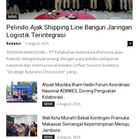
NEWS
Pelindo Ajak Shipping Line Bangun Jaringan
Logistik Terintegrasi
Redaksi
-
6 August, 2026
0
SPEDISIA-MAKASSAR,– PT Pelabuhan Indonesia (Persero) atau
Pelindo memperkuat sinergi dengan para pelaku pelayaran
nasional dan internasional melalui Coffee Session bertema
“Strategic Business Discussion” yang...
Aliyah Mustika Ilham Hadiri Forum Koordinasi
Nasional ADINKES, Dorong Penguatan
Kolaborasi...
6 August, 2026
NEWS
Wali Kota Munafri Bekali Kontingen Pramuka
Makassar Semangat Kepemimpinan Menuju
Jambore...
6 August, 2026
NEWS