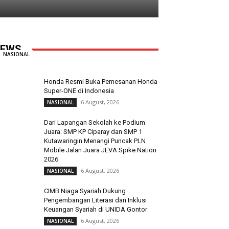
Taruna Ikrar Beberkan Rahasia
Kampus Mendunia, Kolaborasi ABG
Jadi Pilar Utama Inovasi
EWS
Redaksi
-
6 August, 2026
0
NASIONAL
Honda Resmi Buka Pemesanan Honda
Super-ONE di Indonesia
6 August, 2026
NASIONAL
Dari Lapangan Sekolah ke Podium
Juara: SMP KP Ciparay dan SMP 1
Kutawaringin Menangi Puncak PLN
Mobile Jalan Juara JEVA Spike Nation
2026
6 August, 2026
NASIONAL
CIMB Niaga Syariah Dukung
Pengembangan Literasi dan Inklusi
Keuangan Syariah di UNIDA Gontor
6 August, 2026
NASIONAL