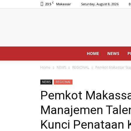
C
23.5
Saturday, August 8, 2026
B
Makassar
HOME
NEWS
P
Home
NEWS
REGIONAL
Pemkot Makassar Siap
NEWS
REGIONAL
Pemkot Makassar
Manajemen Talen
Kunci Penataan K