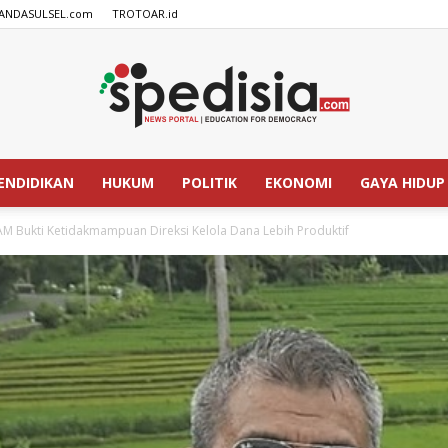
ANDASULSEL.com
TROTOAR.id
ENDIDIKAN
HUKUM
POLITIK
EKONOMI
GAYA HIDUP
SPEDISIA.com
M Bukti Ketidakmampuan Direksi Kelola Dana Lebih Produktif