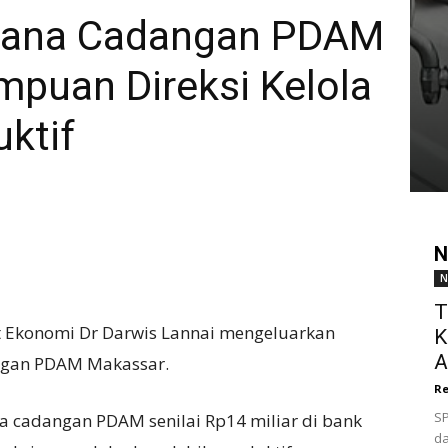
 Dana Cadangan PDAM
mpuan Direksi Kelola
ktif
N
N
T
 Ekonomi Dr Darwis Lannai mengeluarkan
K
A
angan PDAM Makassar.
Re
SP
cadangan PDAM senilai Rp14 miliar di bank
da