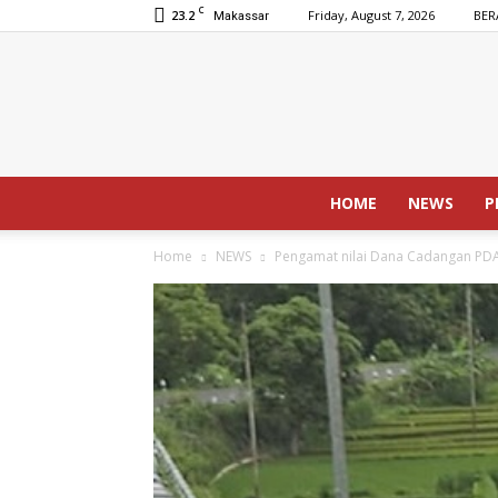
C
23.2
Friday, August 7, 2026
BER
Makassar
HOME
NEWS
P
Home
NEWS
Pengamat nilai Dana Cadangan PDA