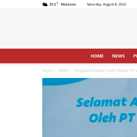
C
23.2
Saturday, August 8, 2026
Makassar
HOME
NEWS
P
Home
NEWS
Penguatan Rantai Pasok Global, PT V