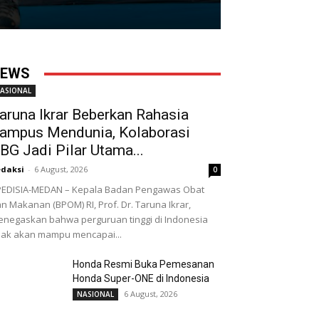
EWS
ASIONAL
aruna Ikrar Beberkan Rahasia
ampus Mendunia, Kolaborasi
BG Jadi Pilar Utama...
daksi
-
6 August, 2026
0
EDISIA-MEDAN – Kepala Badan Pengawas Obat
n Makanan (BPOM) RI, Prof. Dr. Taruna Ikrar,
negaskan bahwa perguruan tinggi di Indonesia
dak akan mampu mencapai...
Honda Resmi Buka Pemesanan
Honda Super-ONE di Indonesia
6 August, 2026
NASIONAL