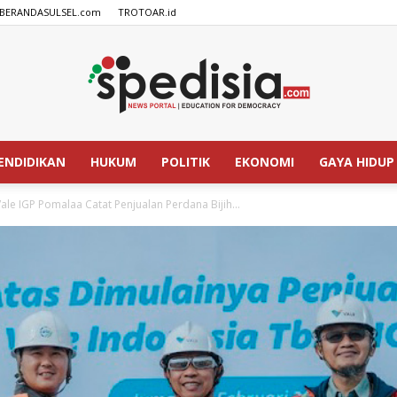
BERANDASULSEL.com
TROTOAR.id
ENDIDIKAN
HUKUM
POLITIK
EKONOMI
GAYA HIDUP
SPEDISIA.com
ale IGP Pomalaa Catat Penjualan Perdana Bijih...