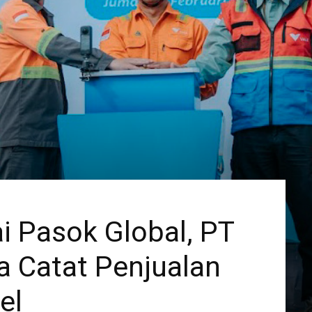
i Pasok Global, PT
a Catat Penjualan
el