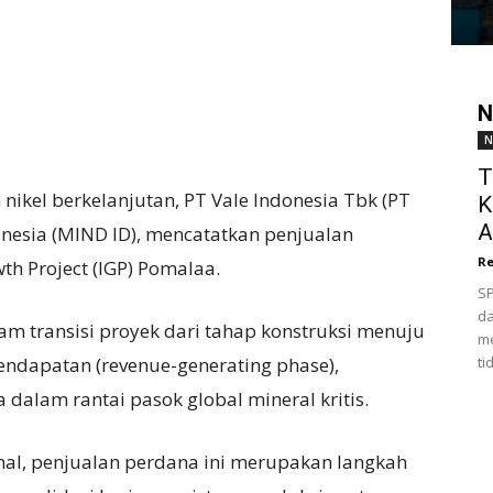
N
N
T
ikel berkelanjutan, PT Vale Indonesia Tbk (PT
K
A
donesia (MIND ID), mencatatkan penjualan
Re
wth Project (IGP) Pomalaa.
SP
da
am transisi proyek dari tahap konstruksi menuju
me
endapatan (revenue-generating phase),
ti
 dalam rantai pasok global mineral kritis.
onal, penjualan perdana ini merupakan langkah