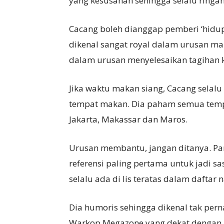
yang kesusahan sehingga selalu ring
Cacang boleh dianggap pemberi ‘hidup
dikenal sangat royal dalam urusan ma
dalam urusan menyelesaikan tagihan k
Jika waktu makan siang, Cacang selalu
tempat makan. Dia paham semua tempa
Jakarta, Makassar dan Maros.
Urusan membantu, jangan ditanya. Par
referensi paling pertama untuk jadi s
selalu ada di lis teratas dalam dafta
Dia humoris sehingga dikenal tak per
Warkop Megazone yang dekat dengan M