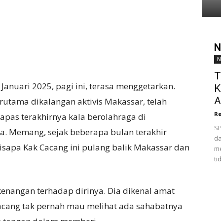
N
N
T
 Januari 2025, pagi ini, terasa menggetarkan.
K
A
utama dikalangan aktivis Makassar, telah
Re
pas terakhirnya kala berolahraga di
SP
ta. Memang, sejak beberapa bulan terakhir
da
disapa Kak Cacang ini pulang balik Makassar dan
me
ti
nangan terhadap dirinya. Dia dikenal amat
acang tak pernah mau melihat ada sahabatnya