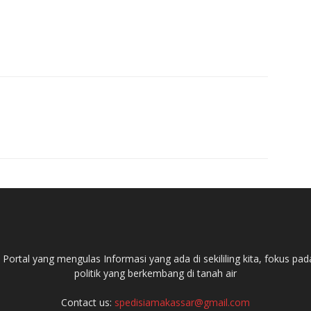
ortal yang mengulas Informasi yang ada di sekililing kita, fokus 
politik yang berkembang di tanah air
Contact us:
spedisiamakassar@gmail.com