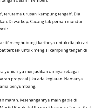
an tangan dalam memberi.
’, terutama urusan ‘kampung tengah’. Dia
kan. Di warkop, Cacang tak pernah mundur
asir.
 aktif menghubungi karibnya untuk diajak cari
t terbaik untuk mengisi kampung tengah di
a yuniornya menjadikan dirinya sebagai
asaran proposal jika ada kegiatan. Namanya
r nama penyumbang.
nah marah. Kesenangannya main gaple di
asjid Barakatul Ilham di kawasan Topas. Saat