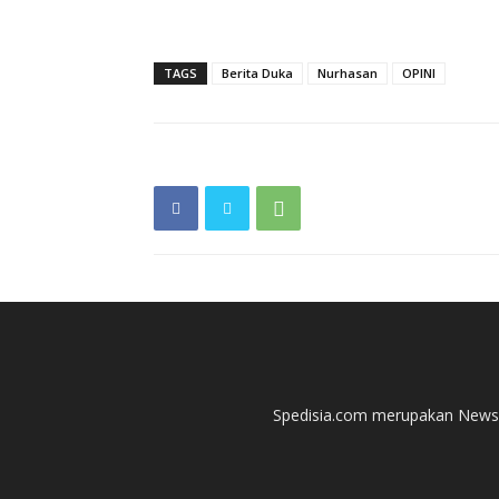
TAGS
Berita Duka
Nurhasan
OPINI
Spedisia.com merupakan News P