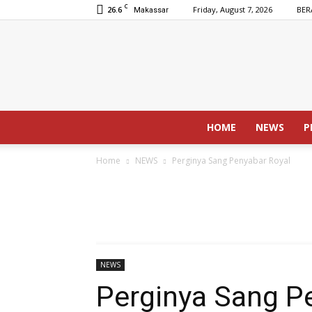
C
26.6
Friday, August 7, 2026
BER
Makassar
HOME
NEWS
P
Home
NEWS
Perginya Sang Penyabar Royal
NEWS
Perginya Sang P