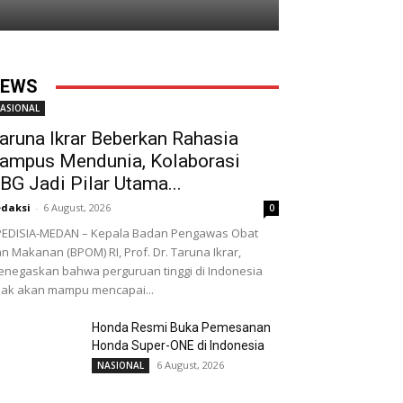
EWS
ASIONAL
aruna Ikrar Beberkan Rahasia
ampus Mendunia, Kolaborasi
BG Jadi Pilar Utama...
daksi
-
6 August, 2026
0
EDISIA-MEDAN – Kepala Badan Pengawas Obat
n Makanan (BPOM) RI, Prof. Dr. Taruna Ikrar,
negaskan bahwa perguruan tinggi di Indonesia
dak akan mampu mencapai...
Honda Resmi Buka Pemesanan
Honda Super-ONE di Indonesia
6 August, 2026
NASIONAL