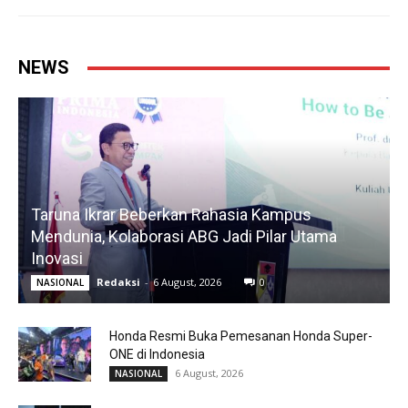
NEWS
Taruna Ikrar Beberkan Rahasia Kampus
Mendunia, Kolaborasi ABG Jadi Pilar Utama
Inovasi
Redaksi
-
6 August, 2026
0
NASIONAL
Honda Resmi Buka Pemesanan Honda Super-
ONE di Indonesia
6 August, 2026
NASIONAL