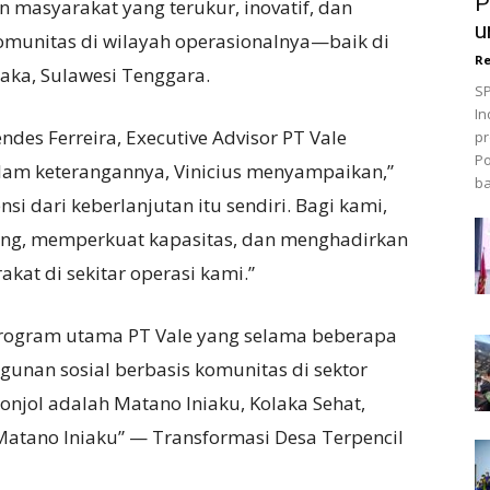
P
asyarakat yang terukur, inovatif, dan
u
munitas di wilayah operasionalnya—baik di
Re
aka, Sulawesi Tenggara.
SP
In
des Ferreira, Executive Advisor PT Vale
pr
Po
alam keterangannya, Vinicius menyampaikan,”
ba
 dari keberlanjutan itu sendiri. Bagi kami,
ng, memperkuat kapasitas, dan menghadirkan
at di sekitar operasi kami.”
rogram utama PT Vale yang selama beberapa
unan sosial berbasis komunitas di sektor
onjol adalah Matano Iniaku, Kolaka Sehat,
Matano Iniaku” — Transformasi Desa Terpencil