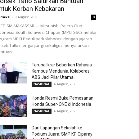
olsek Tallo Salurkan Bantuan
ntuk Korban Kebakaran
daksi
-
9 August, 2026
0
EDISIA-MAKASSAR — Mitsubishi Pajero Club
donesia South Sulawesi Chapter (MPCI SSC) melalui
ogram MPCI Peduli berkolaborasi dengan jajaran
lsek Tallo mengunjungi sekaligus menyalurkan
ntuan...
Taruna Ikrar Beberkan Rahasia
Kampus Mendunia, Kolaborasi
ABG Jadi Pilar Utama...
6 August, 2026
NASIONAL
Honda Resmi Buka Pemesanan
Honda Super-ONE di Indonesia
6 August, 2026
NASIONAL
Dari Lapangan Sekolah ke
Podium Juara: SMP KP Ciparay