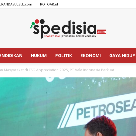
ERANDASULSEL.com
TROTOAR.id
ENDIDIKAN
HUKUM
POLITIK
EKONOMI
GAYA HIDUP
SPEDISIA.com
Masyarakat di ESG Appreciation 2025, PT Vale Indonesia Perkuat...