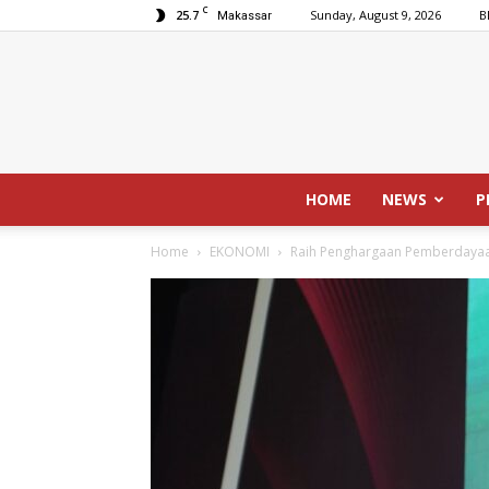
C
25.7
Sunday, August 9, 2026
B
Makassar
HOME
NEWS
P
Home
EKONOMI
Raih Penghargaan Pemberdayaan 