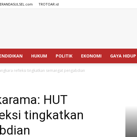
ERANDASULSEL.com
TROTOAR.id
SPEDISIA.com
ENDIDIKAN
HUKUM
POLITIK
EKONOMI
GAYA HIDUP
ngkara refleksi tingkatkan semangat pengabdian
karama: HUT
eksi tingkatkan
bdian