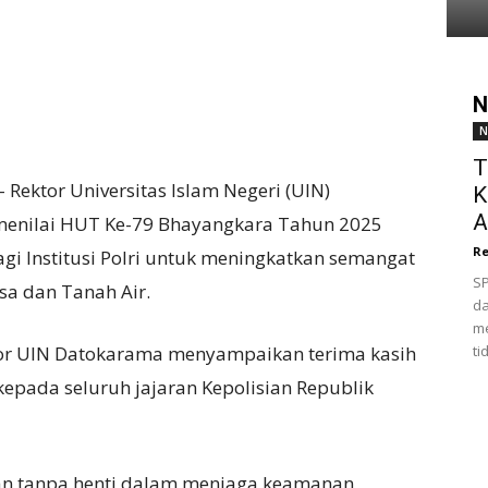
N
N
T
– Rektor Universitas Islam Negeri (UIN)
K
A
menilai HUT Ke-79 Bhayangkara Tahun 2025
Re
gi Institusi Polri untuk meningkatkan semangat
SP
a dan Tanah Air.
da
me
ktor UIN Datokarama menyampaikan terima kasih
ti
kepada seluruh jajaran Kepolisian Republik
dian tanpa henti dalam menjaga keamanan,