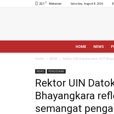
C
22.1
Saturday, August 8, 2026
B
Makassar
HOME
NEWS
P
Home
NEWS
Rektor UIN Datokarama: HUT Bhaya
NEWS
PENDIDIKAN
Rektor UIN Dato
Bhayangkara refl
semangat penga