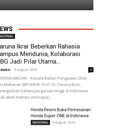
EWS
ASIONAL
aruna Ikrar Beberkan Rahasia
ampus Mendunia, Kolaborasi
BG Jadi Pilar Utama...
daksi
-
6 August, 2026
0
EDISIA-MEDAN – Kepala Badan Pengawas Obat
n Makanan (BPOM) RI, Prof. Dr. Taruna Ikrar,
negaskan bahwa perguruan tinggi di Indonesia
dak akan mampu mencapai...
Honda Resmi Buka Pemesanan
Honda Super-ONE di Indonesia
6 August, 2026
NASIONAL