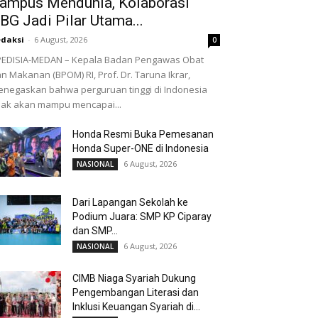
ampus Mendunia, Kolaborasi
BG Jadi Pilar Utama...
daksi
-
6 August, 2026
0
EDISIA-MEDAN – Kepala Badan Pengawas Obat
n Makanan (BPOM) RI, Prof. Dr. Taruna Ikrar,
negaskan bahwa perguruan tinggi di Indonesia
dak akan mampu mencapai...
Honda Resmi Buka Pemesanan
Honda Super-ONE di Indonesia
6 August, 2026
NASIONAL
Dari Lapangan Sekolah ke
Podium Juara: SMP KP Ciparay
dan SMP...
6 August, 2026
NASIONAL
CIMB Niaga Syariah Dukung
Pengembangan Literasi dan
Inklusi Keuangan Syariah di...