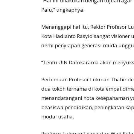
“Hal ini dilakukan dengan tujuan aga
Palu,” ungkapnya.
Menanggapi hal itu, Rektor Profesor
Kota Hadianto Rasyid sangat visione
demi penyiapan generasi muda unggu
“Tentu UIN Datokarama akan menyukse
Pertemuan Profesor Lukman Thahir de
dua tokoh ternama di kota empat dime
menandatangani nota kesepahaman y
beasiswa pendidikan, peningkatan ka
modal usaha.
Profesor Lukman Thahir dan Wali Kot