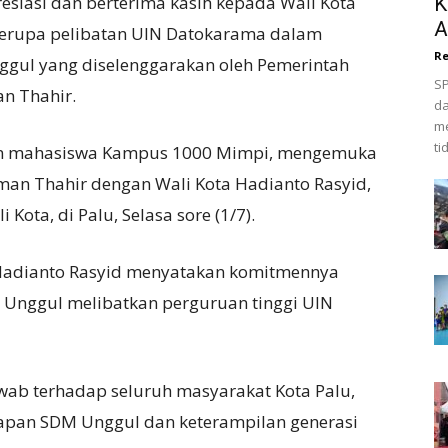
siasi dan berterima kasih kepada Wali Kota
K
A
 berupa pelibatan UIN Datokarama dalam
Re
gul yang diselenggarakan oleh Pemerintah
SP
an Thahir.
da
me
ti
 mahasiswa Kampus 1000 Mimpi, mengemuka
man Thahir dengan Wali Kota Hadianto Rasyid,
Kota, di Palu, Selasa sore (1/7).
 Hadianto Rasyid menyatakan komitmennya
Unggul melibatkan perguruan tinggi UIN
wab terhadap seluruh masyarakat Kota Palu,
apan SDM Unggul dan keterampilan generasi