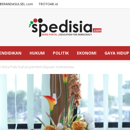
BERANDASULSEL.com
TROTOAR.id
ENDIDIKAN
HUKUM
POLITIK
EKONOMI
GAYA HIDUP
SPEDISIA.com
li Kota Palu bahas pemberdayaan mahasiswa