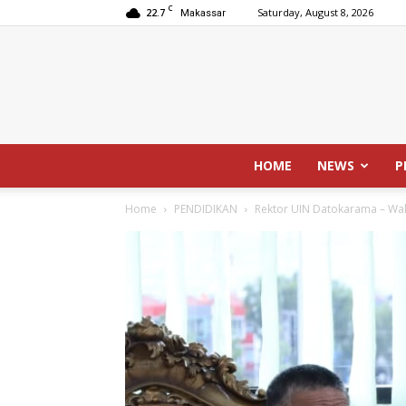
C
22.7
Saturday, August 8, 2026
Makassar
HOME
NEWS
P
Home
PENDIDIKAN
Rektor UIN Datokarama – Wa