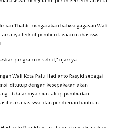
r mahasiswa mengetahui peran Pemerintah Kota
 Lukman Thahir mengatakan bahwa gagasan Wali
r utamanya terkait pemberdayaan mahasiswa
l.
skan program tersebut,” ujarnya.
ngan Wali Kota Palu Hadianto Rasyid sebagai
nsi, ditutup dengan kesepakatan akan
ang di dalamnya mencakup pemberian
pasitas mahasiswa, dan pemberian bantuan
a Hadianto Rasyid sepakat mulai melaksanakan