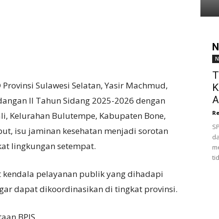
N
N
T
 Provinsi Sulawesi Selatan, Yasir Machmud,
K
A
dangan II Tahun Sidang 2025-2026 dengan
Re
i, Kelurahan Bulutempe, Kabupaten Bone,
SP
but, isu jaminan kesehatan menjadi sorotan
da
at lingkungan setempat.
me
ti
t kendala pelayanan publik yang dihadapi
r dapat dikoordinasikan di tingkat provinsi.
taan BPJS