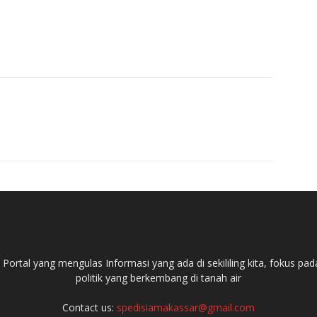
ortal yang mengulas Informasi yang ada di sekililing kita, fokus 
politik yang berkembang di tanah air
Contact us:
spedisiamakassar@gmail.com