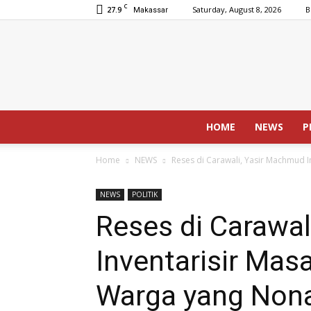
C
27.9
Saturday, August 8, 2026
B
Makassar
HOME
NEWS
P
Home
NEWS
Reses di Carawali, Yasir Machmud I
NEWS
POLITIK
Reses di Carawa
Inventarisir Mas
Warga yang Nona