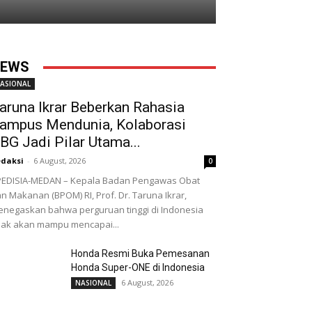
EWS
ASIONAL
aruna Ikrar Beberkan Rahasia
ampus Mendunia, Kolaborasi
BG Jadi Pilar Utama...
daksi
-
6 August, 2026
0
EDISIA-MEDAN – Kepala Badan Pengawas Obat
n Makanan (BPOM) RI, Prof. Dr. Taruna Ikrar,
negaskan bahwa perguruan tinggi di Indonesia
dak akan mampu mencapai...
Honda Resmi Buka Pemesanan
Honda Super-ONE di Indonesia
6 August, 2026
NASIONAL