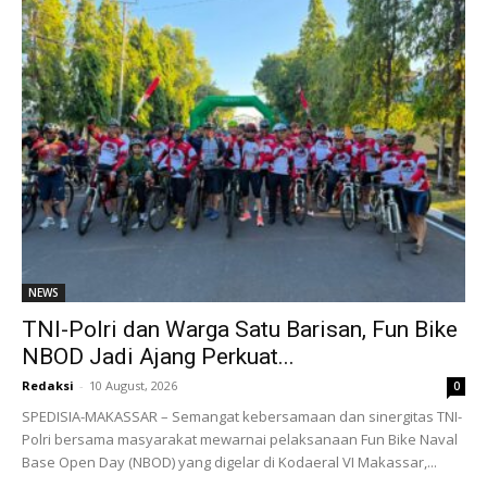
NEWS
TNI-Polri dan Warga Satu Barisan, Fun Bike
NBOD Jadi Ajang Perkuat...
Redaksi
-
10 August, 2026
0
SPEDISIA-MAKASSAR – Semangat kebersamaan dan sinergitas TNI-
Polri bersama masyarakat mewarnai pelaksanaan Fun Bike Naval
Base Open Day (NBOD) yang digelar di Kodaeral VI Makassar,...