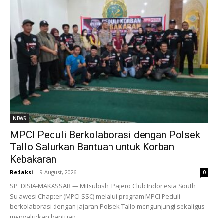
NEWS
MPCI Peduli Berkolaborasi dengan Polsek
Tallo Salurkan Bantuan untuk Korban
Kebakaran
Redaksi
-
9 August, 2026
0
SPEDISIA-MAKASSAR — Mitsubishi Pajero Club Indonesia South
Sulawesi Chapter (MPCI SSC) melalui program MPCI Peduli
berkolaborasi dengan jajaran Polsek Tallo mengunjungi sekaligus
menyalurkan bantuan...