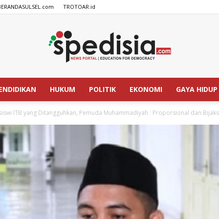
BERANDASULSEL.com
TROTOAR.id
ENDIDIKAN
HUKUM
POLITIK
EKONOMI
GAYA HIDUP
SPEDISIA.com
iswi ITB yang Ditangguhkan, Pemuda Muhammadiyah : Proporsional dan Bijak