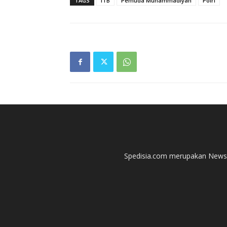
TAGS
ITB
Pemuda Muhammadiyah
Polri
Spedisia.com merupakan News P