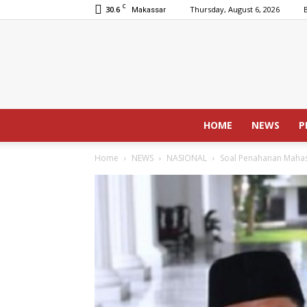
C
30.6
Thursday, August 6, 2026
Makassar
HOME
NEWS
P
Home
NEWS
NASIONAL
Soal Penahanan Mahas