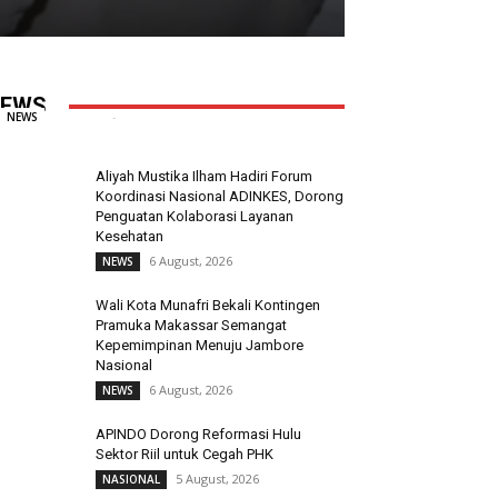
Pelindo Ajak Shipping Line Bangun
Jaringan Logistik Terintegrasi
EWS
Redaksi
-
6 August, 2026
0
NEWS
Aliyah Mustika Ilham Hadiri Forum
Koordinasi Nasional ADINKES, Dorong
Penguatan Kolaborasi Layanan
Kesehatan
6 August, 2026
NEWS
Wali Kota Munafri Bekali Kontingen
Pramuka Makassar Semangat
Kepemimpinan Menuju Jambore
Nasional
6 August, 2026
NEWS
APINDO Dorong Reformasi Hulu
Sektor Riil untuk Cegah PHK
5 August, 2026
NASIONAL