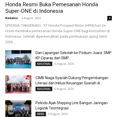
Honda Resmi Buka Pemesanan Honda
Super-ONE di Indonesia
Redaksi
-
6 August, 2026
0
SPEDISIA–TANGERANG,- PT Honda Prospect Motor (HPM) hari ini
resmi membuka pemesanan Honda Super-ONE bagi konsumen di
Indonesia. Setelah diperkenalkan pada pembukaan ajang GIIAS
2026...
Dari Lapangan Sekolah ke Podium Juara: SMP
KP Ciparay dan SMP...
6 August, 2026
NASIONAL
CIMB Niaga Syariah Dukung Pengembangan
Literasi dan Inklusi Keuangan Syariah di...
6 August, 2026
NASIONAL
Pelindo Ajak Shipping Line Bangun Jaringan
Logistik Terintegrasi
6 August, 2026
NEWS