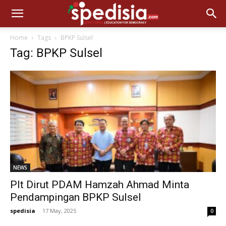
Home
Tags
BPKP Sulsel
Tag: BPKP Sulsel
NEWS
Plt Dirut PDAM Hamzah Ahmad Minta
Pendampingan BPKP Sulsel
spedisia
-
17 May, 2025
0