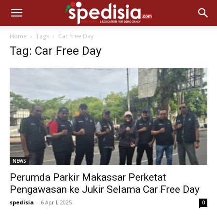
Home
Tags
Car Free Day
Tag: Car Free Day
NEWS
Perumda Parkir Makassar Perketat
Pengawasan ke Jukir Selama Car Free Day
spedisia
-
6 April, 2025
0